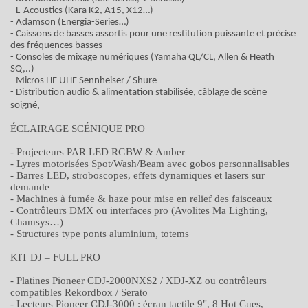
- L-Acoustics (Kara K2, A15, X12…)
- Adamson (Energia-Series…)
- Caissons de basses assortis pour une restitution puissante et précise
des fréquences basses
- Consoles de mixage numériques (Yamaha QL/CL, Allen & Heath
SQ,..)
- Micros HF UHF Sennheiser / Shure
- Distribution audio & alimentation stabilisée, câblage de scène
,
soigné
ÉCLAIRAGE SCÉNIQUE PRO
- Projecteurs PAR LED RGBW & Amber
- Lyres motorisées Spot/Wash/Beam avec gobos personnalisables
- Barres LED, stroboscopes, effets dynamiques et lasers sur
demande
- Machines à fumée & haze pour mise en relief des faisceaux
- Contrôleurs DMX ou interfaces pro (Avolites Ma Lighting,
Chamsys…)
- Structures type ponts aluminium, totems
KIT DJ – FULL PRO
- Platines Pioneer CDJ-2000NXS2 / XDJ-XZ ou contrôleurs
compatibles Rekordbox / Serato
- Lecteurs Pioneer CDJ-3000 : écran tactile 9", 8 Hot Cues,