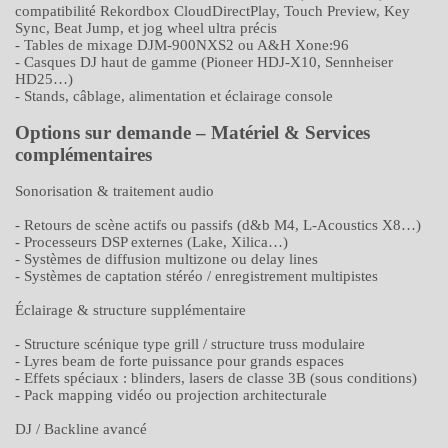
compatibilité Rekordbox CloudDirectPlay, Touch Preview, Key
Sync, Beat Jump, et jog wheel ultra précis
- Tables de mixage DJM-900NXS2 ou A&H Xone:96
- Casques DJ haut de gamme (Pioneer HDJ-X10, Sennheiser
HD25…)
- Stands, câblage, alimentation et éclairage console
Options sur demande – Matériel & Services
complémentaires
Sonorisation & traitement audio
- Retours de scène actifs ou passifs (d&b M4, L-Acoustics X8…)
- Processeurs DSP externes (Lake, Xilica…)
- Systèmes de diffusion multizone ou delay lines
- Systèmes de captation stéréo / enregistrement multipistes
Éclairage & structure supplémentaire
- Structure scénique type grill / structure truss modulaire
- Lyres beam de forte puissance pour grands espaces
- Effets spéciaux : blinders, lasers de classe 3B (sous conditions)
- Pack mapping vidéo ou projection architecturale
DJ / Backline avancé